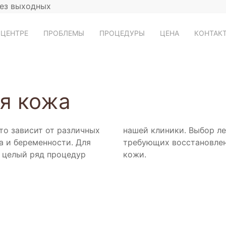
без выходных
 ЦЕНТРЕ
ПРОБЛЕМЫ
ПРОЦЕДУРЫ
ЦЕНА
КОНТАК
я кожа
то зависит от различных
ь от размера участков
а и беременности. Для
его состояния вашей
 целый ряд процедур
кожи.