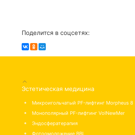
Поделится в соцсетях:
Эстетическая медицина
Микроигольчатый PF-лифтинг Morpheus 8
Монополярный PF-лифтинг VolNewMer
Эндосфератерапия
Фотоомоложение BBL