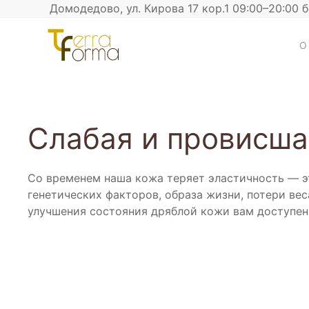
Домодедово, ул. Кирова 17 кор.1 09:00–20:00 
О
Слабая и провисша
Со временем наша кожа теряет эластичность — э
нашей клиники. Выбор лечения будет зависет
генетических факторов, образа жизни, потери вес
требующих восстановления эластичности и общ
улучшения состояния дряблой кожи вам доступен