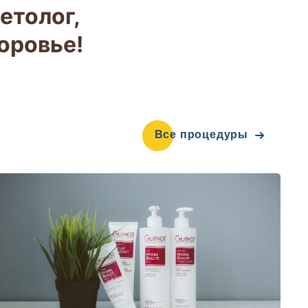
етолог,
оровье!
Все процедуры