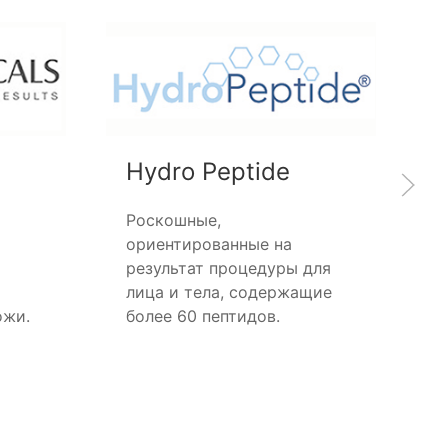
Hydro Peptide
E
Роскошные,
Э
ориентированные на
к
результат процедуры для
р
лица и тела, содержащие
п
ожи.
более 60 пептидов.
е