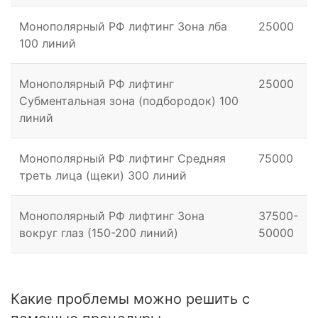
Эстетическая
Монополярный РФ лифтинг Зона лба
25000
косметология
100 линий
Выберите нужную процедуру, удобного
Монополярный РФ лифтинг
25000
мастера и свободное время.
Субментальная зона (подбородок) 100
линий
ЗАПИСЬ ОНЛАЙН
Монополярный РФ лифтинг Средняя
*Нажимая кнопку “Запись онлайн”, вы будете
75000
перенаправлены на сайт партнёра YCLIENTS для
треть лица (щеки) 300 линий
заполнения формы. Сбор и обработка
персональных данных осуществляется партнёром
Монополярный РФ лифтинг Зона
37500-
в соответствии с его
Политикой
вокруг глаз (150-200 линий)
конфиденциальности
50000
Какие проблемы можно решить с