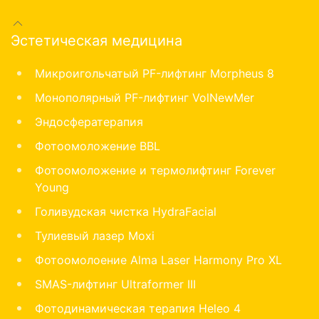
Эстетическая медицина
Микроигольчатый PF-лифтинг Morpheus 8
Монополярный PF-лифтинг VolNewMer
Эндосфератерапия
Фотоомоложение BBL
Фотоомоложение и термолифтинг Forever
Young
Голивудская чистка HydraFacial
Тулиевый лазер Moxi
Фотоомолоение Alma Laser Harmony Pro XL
SMAS-лифтинг Ultraformer III
Фотодинамическая терапия Heleo 4